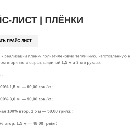
С-ЛИСТ | ПЛЁНКИ
АТЬ ПРАЙС ЛИСТ
 к реализации пленку полиэтиленовую тепличную, изготовленную н
ием вторичного сырья, шириной
1,5 м и 3 м
в рукаве:
.:
00% 1,5 м. — 90,
00 грн./кг;
00% 3,0 м. — 90
,00 грн./кг;
ая 100% втор. 1,5 м — 58
,00
грн/кг.;
% втор. 1,5 м — 48
,00 грн/кг;