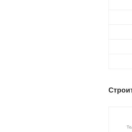
Строи
То