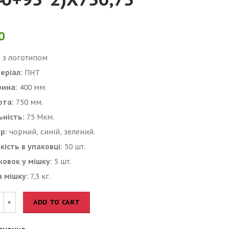
0
:
з логотипом
еріал:
ПНТ
ина:
400 мм.
ота:
750 мм.
ьність:
75 Мкм.
р:
чорний, синій, зелений.
кість в упаковці:
50 шт.
ковок у мішку:
5 шт.
а мішку:
7,3 кг.
ADD TO CART