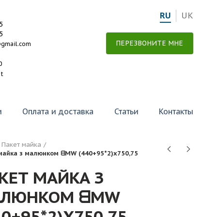
RU
UK
5
5
ПЕРЕЗВОНИТЕ МНЕ
@gmail.com
0
et
и
Оплата и доставка
Статьи
Контакты
Пакет майка
майка з малюнком ᗺMW (440+95*2)х750,75
КЕТ МАЙКА З
ЛЮНКОМ ᗺMW
40+95*2)Х750,75