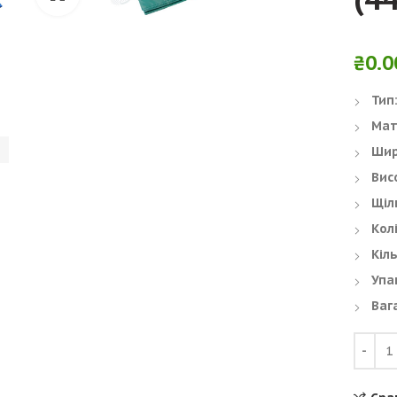
₴
0.0
Тип
Мат
Шир
Вис
Щіл
Колі
Кіль
Упа
Ваг