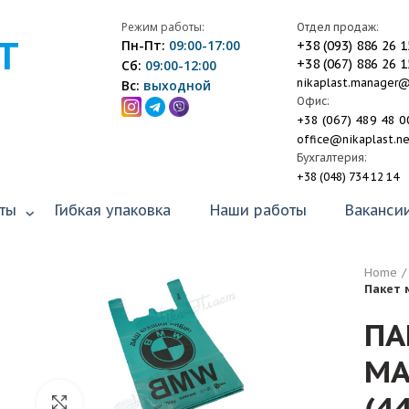
Режим работы:
Отдел продаж:
Т
Пн-Пт:
09:00-17:00
+38 (093) 886 26 1
+38 (067) 886 26 1
Сб:
09:00-12:00
nikaplast.manager
Вс:
выходной
Офис:
+38 (067) 489 48 0
office@nikaplast.n
Бухгалтерия:
+38 (048) 734 12 14
ты
Гибкая упаковка
Наши работы
Ваканси
Home
Пакет 
ПА
МА
(4
Click to enlarge