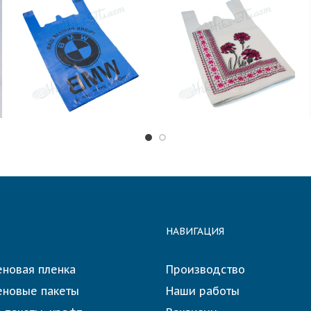
₴
0.00
₴
0.00
ADD TO
ADD TO
CART
CART
НАВИГАЦИЯ
еновая пленка
Производство
еновые пакеты
Наши работы