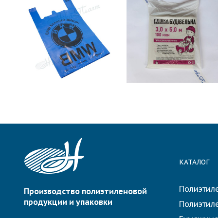
₴
0.00
ADD TO
READ MORE
CART
КАТАЛОГ
Полиэтил
Производство полиэтиленовой
продукции и упаковки
Полиэтил