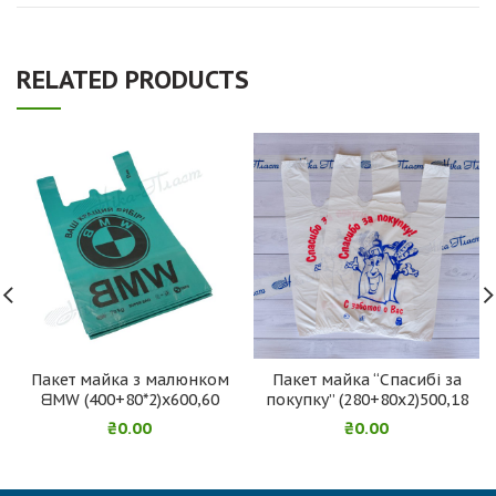
RELATED PRODUCTS
Пакет майка з малюнком
Пакет майка “Спасибі за
ᗺMW (400+80*2)х600,60
покупку” (280+80х2)500,18
₴
0.00
₴
0.00