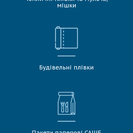
мішки
Будівельні плівки
Пакети паперові САШЕ