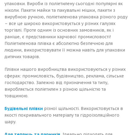
упаковки. Вироби із поліетилену сьогодні популярні як
ніколи. Пакети майки та пакувальні мішки, пакети з
вирубною ручкою, поліетиленова упаковка різного роду
– все це широко використовується у різних галузях
торгівлі. Проте одним із основних замовників, як і
раніше, є представники харчової промисловості!
Поліетиленова плівка є абсолютно безпечною для
людини, використовувати її можна навіть для упаковки
дитячих товарів.
Плівки нашого виробництва використовуються у різних
сферах: промисловість, будівництво, реклама, сільське
господарство. Залежно від призначення та типу,
виробляється поліетилен з різною щільністю та
товщиною.
Будівельні плівки
різної щільності. Використовується в
якості покривального матеріалу та гідроізоляційного
шару.
Для теплиць та парників.
Ідеально підходять для