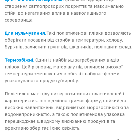
створення світлопрозорих покриттів та максимально
стійкі до негативних впливів навколишнього
середовища.
Для мульчування.
Такі поліетиленові плівки дозволяють
оберігати посадки від стрибків температури, холоду,
бур'янів, захистити грунт від шкідників, поліпшити склад.
Термозбіжні.
Один із найбільш затребуваних видів
плівок. Цей різновид матеріалу під впливом високої
температури зменшується в обсязі і набуває форми
упаковуваного продукту/виробу.
Поліетилен має цілу низку позитивних властивостей і
характеристик: він відмінно тримає форму, стійкий до
високих навантажень, відрізняється морозостійкістю та
водонепроникністю, а також поліетиленова упаковка
перешкоджає швидкому висиханню продуктів та
ефективно зберігає їхню свіжість.