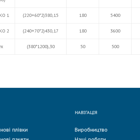
КО 1
(220+60*2)380,15
180
5400
КО 2
(240+70*2)430,17
180
3600
ух
(380*1200),30
50
500
НАВІГАЦІЯ
нові плівки
Виробництво
нові пакети
Наші роботи