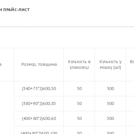
И ПРАЙС-ЛИСТ
Кількість в
Кількість у
В
а
Розмір, товщина
упаковці
мішку (шт)
(340+75*2)600,50
50
500
(380+90*2)600,85
50
500
(400+80*2)600,60
50
500
(400+80*2)600,100
50
500