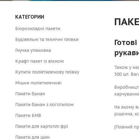
КАТЕГОРИИ
ПАКЕ
Біорозкладні пакети
Будівельні та технічні плівки
Готові
Гнучка упаковка
рукав
Крафт пакет із вікном
Також у нас
Купити поліетиленову плівку
500 шт. Ваг
Мішки поліетиленові
Виробництв
Пакети банан
харчування
Пакети банан з логотипом
На якому в
рішення, к
Пакети БМВ
Пакети для картоплі фрі
(Повний пр
Пакети для шин