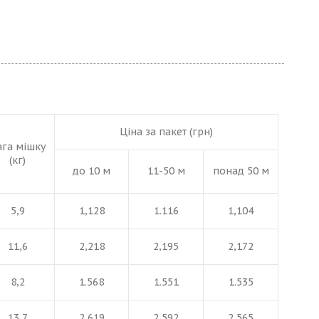
Ціна за пакет (грн)
ага мішку
(кг)
до 10 м
11-50 м
понад 50 м
5,9
1,128
1.116
1,104
11,6
2,218
2,195
2,172
8,2
1.568
1.551
1.535
13,7
2,619
2,592
2,565