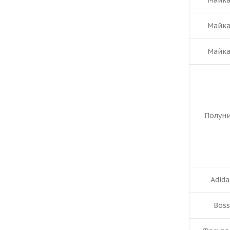
Майка
Майка
Майка
Полун
Adida
Boss