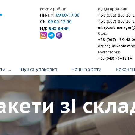
Режим роботи:
Відділ продажів:
Т
Пн-Пт:
09:00-17:00
+38 (093) 886 26 1
+38 (067) 886 26 1
Сб:
09:00-12:00
nikaplast.manager
Нд:
вихідний
Офіс:
+38 (067) 489 48 0
office@nikaplast.n
Бухгалтерія:
+38 (048) 734 12 14
ти
Гнучка упаковка
Наші роботи
Вакансі
акети зі скла