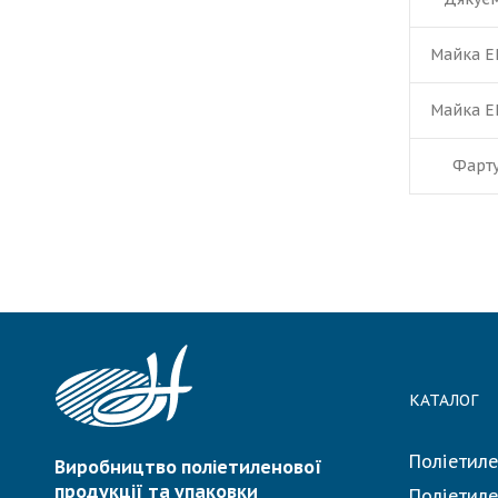
Майка Е
Майка Е
Фарт
КАТАЛОГ
Поліетиле
Виробництво поліетиленової
продукції та упаковки
Поліетиле