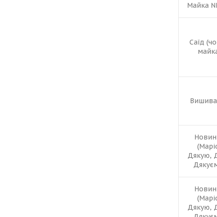
Майка N
Саїд (ч
майка
Вишива
Новин
(Марі
Дякую, 
Дякує
Новин
(Марі
Дякую, 
Дякує