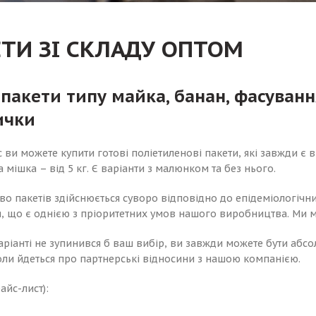
ТИ ЗІ СКЛАДУ ОПТОМ
 пакети типу майка, банан, фасуванн
ички
 ви можете купити готові поліетиленові пакети, які завжди є в 
а мішка – від 5 кг. Є варіанти з малюнком та без нього.
о пакетів здійснюється суворо відповідно до епідеміологічни
, що є однією з пріоритетних умов нашого виробництва. Ми ма
аріанті не зупинився б ваш вибір, ви завжди можете бути аб
оли йдеться про партнерські відносини з нашою компанією.
айс-лист):