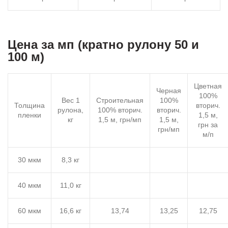
Цена за мп (кратно рулону 50 и
100 м)
Цветная
Черная
100%
Вес 1
Строительная
100%
Толщина
вторич.
рулона,
100% вторич.
вторич.
пленки
1,5 м,
кг
1,5 м, грн/мп
1,5 м,
грн за
грн/мп
м/п
30 мкм
8,3 кг
40 мкм
11,0 кг
60 мкм
16,6 кг
13,74
13,25
12,75