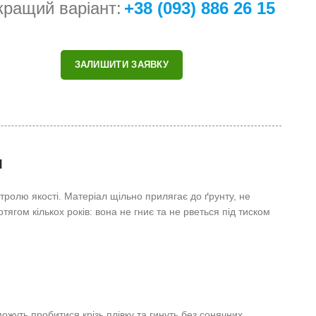
кращий варіант:
+38 (093) 886 26 15
ЗАЛИШИТИ ЗАЯВКУ
я
тролю якості. Матеріал щільно прилягає до ґрунту, не
тягом кількох років: вона не гниє та не рветься під тиском
ожуть пробитися крізь плівку та гинуть без сонячних