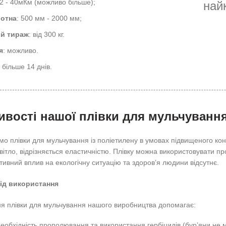
12 - 40мКм (можливо більше);
най
лотна
: 500 мм - 2000 мм;
ий тираж
: від 300 кг.
я
: можливо.
е більше 14 днів.
вості нашої плівки для мульчуванн
о плівки для мульчування із поліетилену в умовах підвищеного кон
вітло, відрізняється еластичністю. Плівку можна використовувати про
ативний вплив на екологічну ситуацію та здоров’я людини відсутнє.
ід використання
я плівки для мульчування нашого виробництва допомагає:
еобхідність прополювання та використання гербіцидів (бур’яни не м