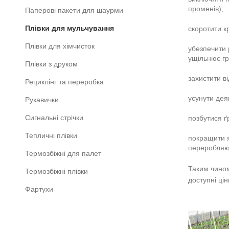
променів);
Паперові пакети для шаурми
Плівки для мульчування
скоротити к
Плівки для хімчисток
убезпечити 
ущільнює гр
Плівки з друком
захистити ві
Рециклінг та переробка
усунути дея
Рукавички
Сигнальні стрічки
позбутися ґ
Тепличні плівки
покращити я
переробляют
Термозбіжні для палет
Таким чином
Термозбіжні плівки
доступні цін
Фартухи