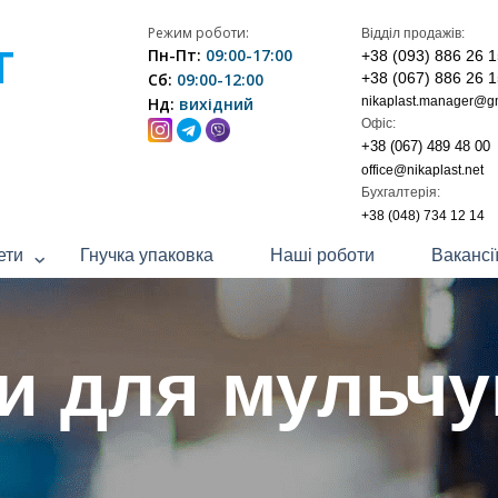
Режим роботи:
Відділ продажів:
Т
Пн-Пт:
09:00-17:00
+38 (093) 886 26 
Сб:
09:00-12:00
+38 (067) 886 26 
Нд:
вихідний
nikaplast.manager@g
Офіс:
+38 (067) 489 48 00
office@nikaplast.net
Бухгалтерія:
+38 (048) 734 12 14
ети
Гнучка упаковка
Наші роботи
Вакансі
и для мульч