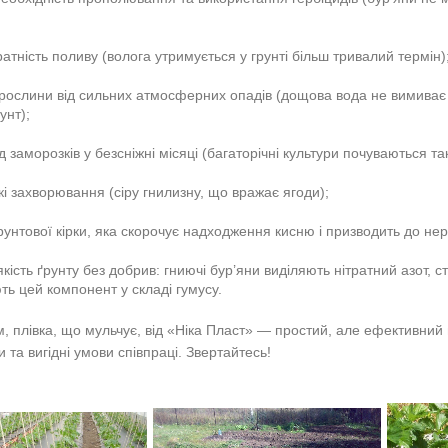
ратність поливу (волога утримується у грунті більш тривалий термін)
рослини від сильних атмосферних опадів (дощова вода не вимиває к
унт);
д заморозків у безсніжні місяці (багаторічні культури почуваються так
кі захворювання (сіру гнилизну, що вражає ягоди);
рунтової кірки, яка скорочує надходження кисню і призводить до нер
кість ґрунту без добрив: гниючі бур’яни виділяють нітратний азот, 
ь цей компонент у складі гумусу.
, плівка, що мульчує, від «Ніка Пласт» — простий, але ефективний
и та вигідні умови співпраці. Звертайтесь!