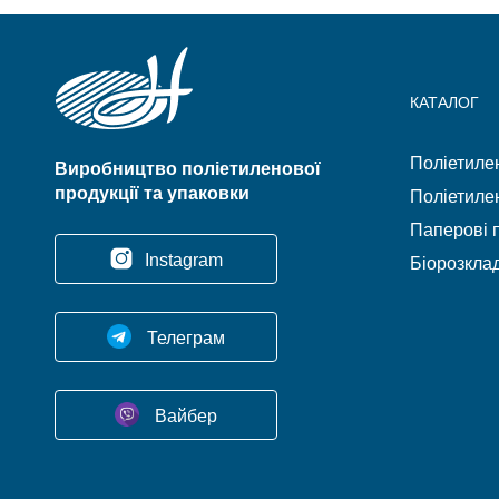
КАТАЛОГ
Поліетилен
Виробництво поліетиленової
продукції та упаковки
Поліетилен
Паперові п
Instagram
Біорозклад
Телеграм
Вайбер