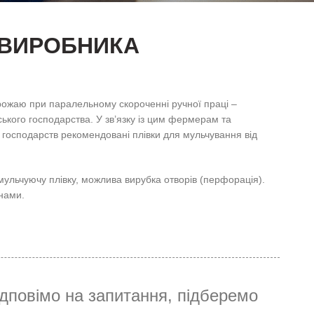
 ВИРОБНИКА
рожаю при паралельному скороченні ручної праці –
ського господарства. У зв’язку із цим фермерам та
господарств рекомендовані плівки для мульчування від
мульчуючу плівку, можлива вирубка отворів (перфорація).
нами.
ідповімо на запитання, підберемо