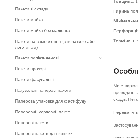
Товщина
: 
Пакети зі складу
Гирина по
Пакети майка
Мінімальн
Пакети майка без малюнка
Перфораці
Терміни
: н
Пакети на замовлення (з печаткою або
логотипом)
Пакети поліетиленові
Пакети прозорі
Особли
Пакети фасувальні
Ми створюєм
Пакувальні паперові пакети
проводить с
сходів. Нег
Паперова упаковка для фаст-фуду
Паперовий харчовий пакет
Переваги в
Паперові пакети
Застосуванн
Паперові пакети для випічки
виключити н