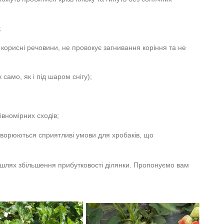
;
орисні речовини, не провокує загнивання коріння та не
 само, як і під шаром снігу);
івномірних сходів;
створюються сприятливі умови для хробаків, що
 шлях збільшення прибутковості ділянки. Пропонуємо вам