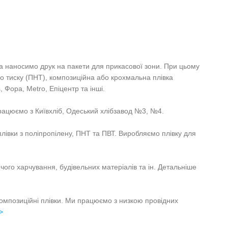
а наносимо друк на пакети для прикасової зони. При цьому
го тиску (ПНТ), композиційна або крохмальна плівка
 Фора, Metro, Епіцентр та інші.
Працюємо з Київхліб, Одеський хлібзавод №3, №4.
плівки з поліпропілену, ПНТ та ПВТ. Виробляємо плівку для
ячого харчування, будівельних матеріалів та ін. Детальніше
 композиційні плівки. Ми працюємо з низкою провідних
>