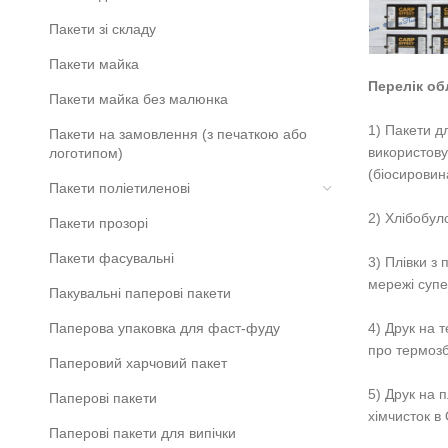
Пакети зі складу
Пакети майка
Перелік об
Пакети майка без малюнка
1) Пакети д
Пакети на замовлення (з печаткою або
використову
логотипом)
(біосировин
Пакети поліетиленові
2) Хлібобул
Пакети прозорі
Пакети фасувальні
3) Плівки з
мережі супе
Пакувальні паперові пакети
4) Друк на 
Паперова упаковка для фаст-фуду
про термозб
Паперовий харчовий пакет
5) Друк на 
Паперові пакети
хімчисток в 
Паперові пакети для випічки