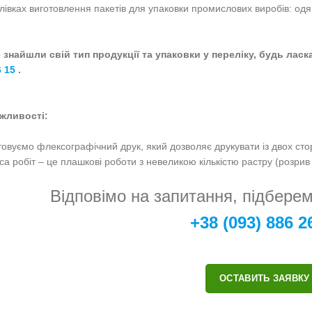
плівках виготовлення пакетів для упаковки промислових виробів: одяг
 знайшли свій тип продукції та упаковки у переліку, будь лас
6 15
.
ожливості:
овуємо флексографічний друк, який дозволяє друкувати із двох сторі
а робіт – це плашкові роботи з невеликою кількістю растру (розрив
Відповімо на запитання, підбере
+38 (093) 886 2
ОСТАВИТЬ ЗАЯВКУ