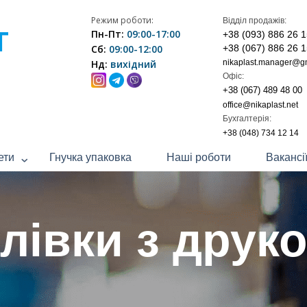
Режим роботи:
Відділ продажів:
Т
Пн-Пт:
09:00-17:00
+38 (093) 886 26 
Сб:
09:00-12:00
+38 (067) 886 26 
Нд:
вихідний
nikaplast.manager@g
Офіс:
+38 (067) 489 48 00
office@nikaplast.net
Бухгалтерія:
+38 (048) 734 12 14
ети
Гнучка упаковка
Наші роботи
Вакансі
лівки з друк