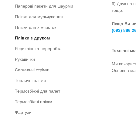
6) Друк на 
Паперові пакети для шаурми
тощо.
Плівки для мульчування
Якщо Ви не
Плівки для хімчисток
(093) 886 2
Плівки з друком
Рециклінг та переробка
Технічні м
Рукавички
Ми використ
Сигнальні стрічки
Основна мас
Тепличні плівки
Термозбіжні для палет
Термозбіжні плівки
Фартухи