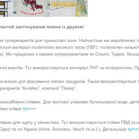
ластей застосування плівок із друком:
ля супермаркетів для прикасової зони. Найчастіше ми виробляємо т
ється матеріал поліетилен високого тиску (ПВТ), поліетилен низько
а). Ми працюємо з такими супермаркетами як Сільпо, Таврія, Novus,
очні вироби. Тут використовується матеріал ПНТ та поліпропілен. 
 печаткою для фасування сипких продуктів. Також використовується 
рмаркетів “Копійка”, компанії “Пекар”.
термозбіжних плівках. Для групової упаковки бутильованої води, дит
іжні плівки
тут
>>>
плівках для одягу у хімчистках. Тут використовуються плівки ПВД та
Одесі та по Україні (Kims, Боеллен, Vesch та ін.).
). Детальніше
тут>>