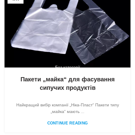
Без категорії
Пакети „майка“ для фасування
сипучих продуктів
Найкращий вибір компанії „Ніка-Пласт“ Пакети типу
„майка“ мають ...
CONTINUE READING