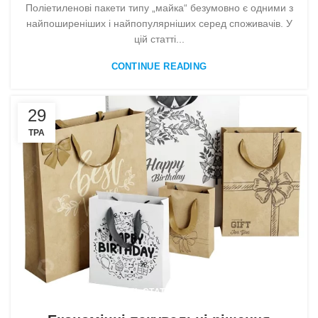
Поліетиленові пакети типу „майка“ безумовно є одними з
найпоширеніших і найпопулярніших серед споживачів. У
цій статті...
CONTINUE READING
29
ТРА
,
,
,
,
,
,
,
СТАТТІ
СТАТТІ
СТАТТІ
СТАТТІ
СТАТТІ
СТАТТІ
СТАТТІ
СТАТТІ