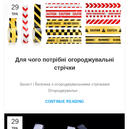
29
ТРА
Без категорії
Для чого потрібні огороджувальні
стрічки
Захист і Безпека з огороджувальними стрічками
Огороджувальн...
CONTINUE READING
29
ТРА