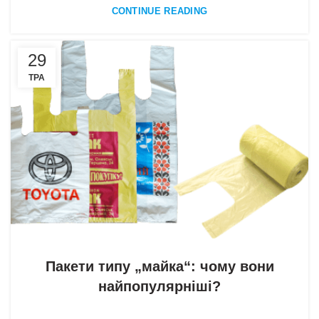
CONTINUE READING
29
ТРА
Без категорії
Пакети типу „майка“: чому вони
найпопулярніші?