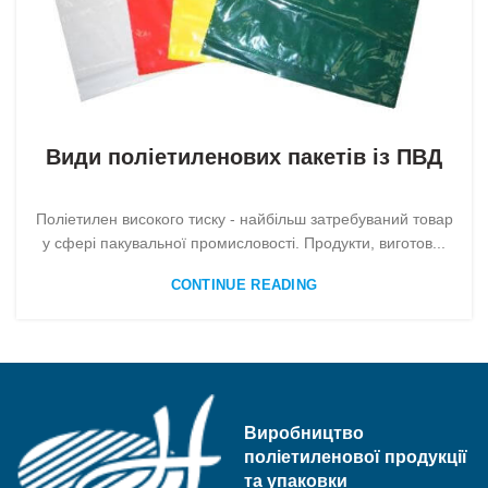
,
,
,
БЕЗ КАТЕГОРІЇ
БЕЗ КАТЕГОРІЇ
БЕЗ КАТЕГОРІЇ
,
,
,
БЕЗ КАТЕГОРІЇ
БЕЗ КАТЕГОРІЇ
БЕЗ КАТЕГОРІЇ
Види поліетиленових пакетів із ПВД
,
,
,
БЕЗ КАТЕГОРІЇ
БЕЗ КАТЕГОРІЇ
БЕЗ КАТЕГОРІЇ
ПАКЕТИ
Поліетилен високого тиску - найбільш затребуваний товар
у сфері пакувальної промисловості. Продукти, виготов...
CONTINUE READING
Виробництво
поліетиленової продукції
та упаковки