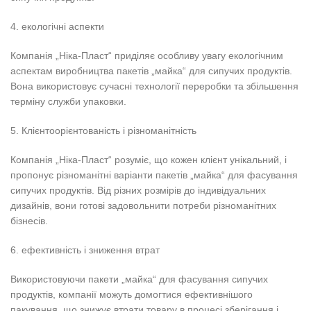
4. екологічні аспекти
Компанія „Ніка-Пласт“ приділяє особливу увагу екологічним
аспектам виробництва пакетів „майка“ для сипучих продуктів.
Вона використовує сучасні технології переробки та збільшення
терміну служби упаковки.
5. Клієнтоорієнтованість і різноманітність
Компанія „Ніка-Пласт“ розуміє, що кожен клієнт унікальний, і
пропонує різноманітні варіанти пакетів „майка“ для фасування
сипучих продуктів. Від різних розмірів до індивідуальних
дизайнів, вони готові задовольнити потреби різноманітних
бізнесів.
6. ефективність і зниження втрат
Використовуючи пакети „майка“ для фасування сипучих
продуктів, компанії можуть домогтися ефективнішого
пакування, що знижує втрати товару в процесі зберігання і