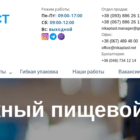
Режим работы:
Отдел продаж:
СТ
Пн-Пт:
09:00-17:00
+38 (093) 886 26 
Сб:
09:00-12:00
+38 (067) 886 26 
Вс:
выходной
nikaplast.manager@g
Офис:
+38 (067) 489 48 00
office@nikaplast.net
Бухгалтерия:
+38 (048) 734 12 14
еты
Гибкая упаковка
Наши работы
Ваканси
ный пищевой