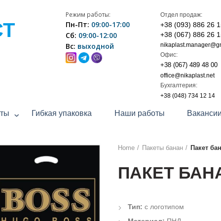
Режим работы:
Отдел продаж:
СТ
Пн-Пт:
09:00-17:00
+38 (093) 886 26 
Сб:
09:00-12:00
+38 (067) 886 26 
Вс:
выходной
nikaplast.manager@g
Офис:
+38 (067) 489 48 00
office@nikaplast.net
Бухгалтерия:
+38 (048) 734 12 14
еты
Гибкая упаковка
Наши работы
Ваканси
Home
Пакеты банан
Пакет ба
ПАКЕТ БАНА
Тип:
с логотипом