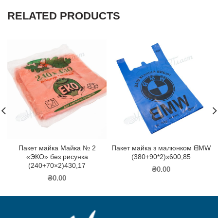
RELATED PRODUCTS
Пакет майка Майка № 2
Пакет майка з малюнком ᗺMW
«ЭКО» без рисунка
(380+90*2)х600,85
(240+70×2)430,17
₴
0.00
₴
0.00