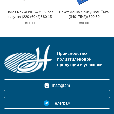
Пакет майка №1 «ЭКО» без
Пакет майка с рисунком ᗺMW
рисунка (220+60×2)380,15
(340+75*2)х600,50
₴
0.00
₴
0.00
Производство
полиэтиленовой
продукции и упаковки
Instagram
Телеграм