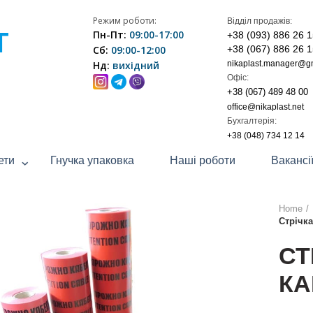
Режим роботи:
Відділ продажів:
Т
Пн-Пт:
09:00-17:00
+38 (093) 886 26 
Сб:
09:00-12:00
+38 (067) 886 26 
Нд:
вихідний
nikaplast.manager@g
Офіс:
+38 (067) 489 48 00
office@nikaplast.net
Бухгалтерія:
+38 (048) 734 12 14
ети
Гнучка упаковка
Наші роботи
Вакансі
Home
Стрічк
СТ
КА