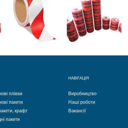
₴
0.62
₴
6.54
ADD TO
ADD TO
CART
CART
НАВІГАЦІЯ
ові плівки
Виробництво
ові пакети
Наші роботи
акети, крафт
Вакансії
ні пакети