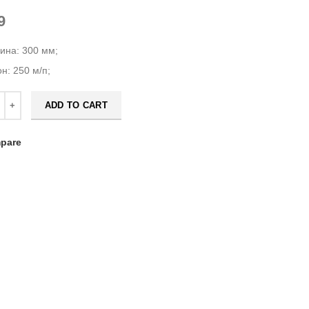
9
ина: 300 мм;
н: 250 м/п;
ADD TO CART
pare