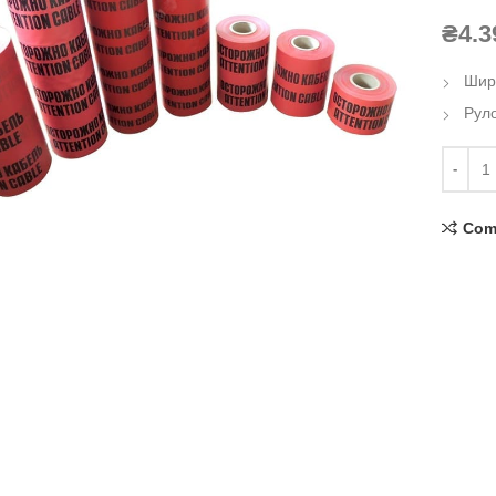
₴
4.3
Шир
Руло
ick to enlarge
Com