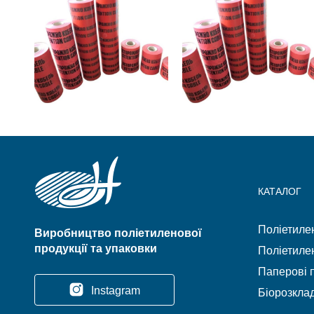
₴
2.20
₴
8.72
ADD TO
ADD TO
CART
CART
КАТАЛОГ
Поліетилен
Виробництво поліетиленової
продукції та упаковки
Поліетилен
Паперові п
Instagram
Біорозклад