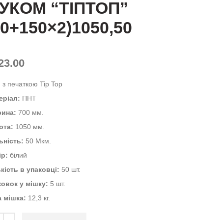
УКОМ “ТІПТОП”
00+150×2)1050,50
23.00
:
з печаткою Tip Top
еріал:
ПНТ
ина:
700 мм.
ота:
1050 мм.
ьність:
50 Мкм.
ір:
білий
кість в упаковці:
50 шт.
ковок у мішку:
5 шт.
а мішка:
12,3 кг.