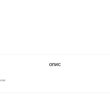
ОПИС
уком