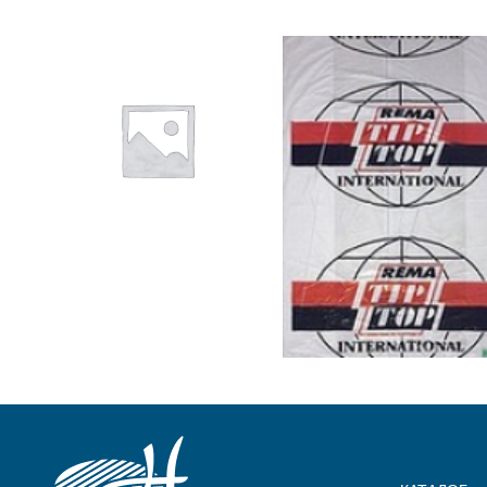
₴
1,055.00
ADD TO
₴
955.75
CART
ADD TO
CART