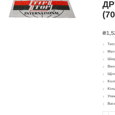
ДР
(7
ick to enlarge
₴
1,5
Тип
Мат
Шир
Вис
Щіл
Кол
Кіль
Упа
Ваг