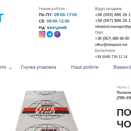
Режим роботи:
Відділ продажів:
Т
Пн-Пт:
09:00-17:00
+38 (093) 886 26 
Сб:
09:00-12:00
+38 (067) 886 26 
Нд:
вихідний
nikaplast.manager@g
Офіс:
+38 (067) 489 48 00
office@nikaplast.net
Бухгалтерія:
+38 (048) 734 12 14
ети
Гнучка упаковка
Наші роботи
Вакансі
Home
Поліети
(700+15
ПО
ЧО