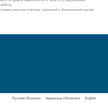
мся по цене в зависимости от типа PE и загрязнения,
 работу.
условия отсрочки платежа, наличный и безналичный расчет.
Русский
(
Russian
)
Українська
(
Ukrainian
)
English