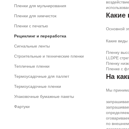
воздействи
Пленки для мульчирования
использован
Какие
Пленки для химчисток
Пленки с печатью
Основной эт
Рециклинг и переработка
Какие виды
Сигнальные ленты
Пленку высо
Строительные и технические пленки
LLDPE стре
Пленку низ
Тепличные пленки
Пленкe с ф
На ка
Термоусадочные для паллет
Термоусадочные пленки
Мы принима
Упаковочные бумажные пакеты
запрашиваем
Фартуки
запрашивае
определяем
оговариваем
по внешнем