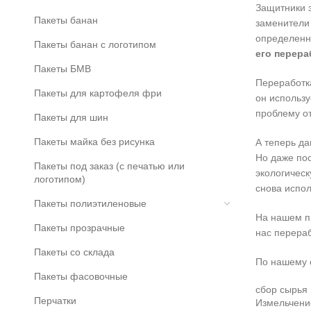
Защитники 
Пакеты банан
заменители
определенн
Пакеты банан с логотипом
его перера
Пакеты БМВ
Переработка
Пакеты для картофеля фри
он использу
проблему от
Пакеты для шин
Пакеты майка без рисунка
А теперь да
Но даже пос
Пакеты под заказ (с печатью или
экологическ
логотипом)
снова испол
Пакеты полиэтиленовые
На нашем пр
Пакеты прозрачные
нас перераб
Пакеты со склада
По нашему о
Пакеты фасовочные
сбор сырья 
Перчатки
Измельчение