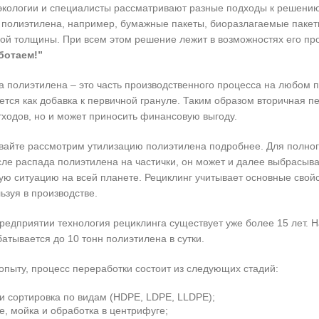
экологии и специалисты рассматривают разные подходы к решению
 полиэтилена, например, бумажные пакеты, биоразлагаемые пакеты
ой толщины. При всем этом решение лежит в возможностях его пр
ботаем!”
 полиэтилена – это часть производственного процесса на любом 
ется как добавка к первичной грануле. Таким образом вторичная 
ходов, но и может приносить финансовую выгоду.
вайте рассмотрим утилизацию полиэтилена подробнее. Для полног
ле распада полиэтилена на частички, он может и далее выбрасыва
ую ситуацию на всей планете. Рециклинг учитывает основные свойс
ьзуя в производстве.
едприятии технология рециклинга существует уже более 15 лет. 
атывается до 10 тонн полиэтилена в сутки.
пыту, процесс переработки состоит из следующих стадий:
и сортировка по видам (HDPE, LDPE, LLDPE);
, мойка и обработка в центрифуге;