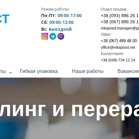
Режим работы:
Отдел продаж:
СТ
Пн-Пт:
09:00-17:00
+38 (093) 886 26 
Сб:
09:00-12:00
+38 (067) 886 26 
Вс:
выходной
nikaplast.manager@g
Офис:
+38 (067) 489 48 00
office@nikaplast.net
Бухгалтерия:
+38 (048) 734 12 14
еты
Гибкая упаковка
Наши работы
Ваканси
линг и перер