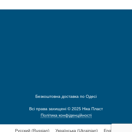
Безкоштовна доставка по Одесі
Всі права захищені © 2025 Нiка Пласт
Політика конфіденційності
Русский
(
Russian
)
Українська
(
Ukrainian
)
English