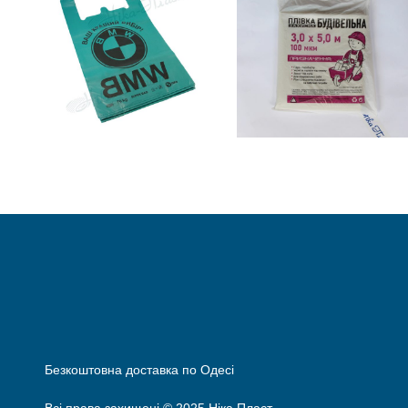
₴
0.00
ADD TO
READ MORE
CART
Безкоштовна доставка по Одесі