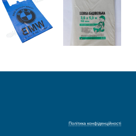
₴
0.00
ADD TO
READ MORE
CART
Політика конфіденційності