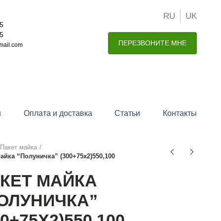
RU
UK
15
15
ПЕРЕЗВОНИТЕ МНЕ
mail.com
и
Оплата и доставка
Статьи
Контакты
Пакет майка
айка “Полуничка” (300+75х2)550,100
КЕТ МАЙКА
ОЛУНИЧКА”
00+75Х2)550,100