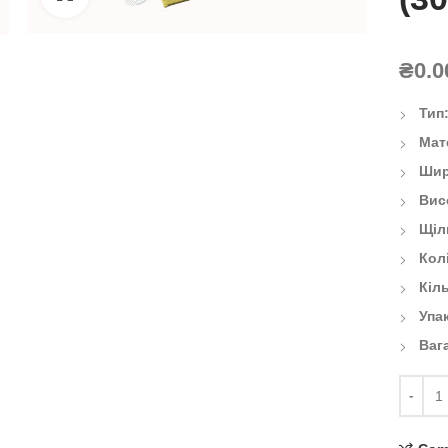
₴
0.0
Тип
Мат
Шир
Вис
Щіл
Кол
Кіль
Упа
Ваг