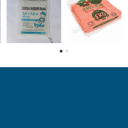
₴
0.00
READ MORE
ADD TO
CART