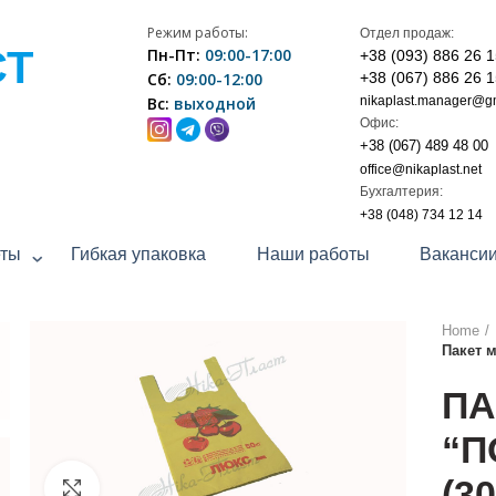
Режим работы:
Отдел продаж:
СТ
Пн-Пт:
09:00-17:00
+38 (093) 886 26 
Сб:
09:00-12:00
+38 (067) 886 26 
Вс:
выходной
nikaplast.manager@g
Офис:
+38 (067) 489 48 00
office@nikaplast.net
Бухгалтерия:
+38 (048) 734 12 14
еты
Гибкая упаковка
Наши работы
Ваканси
Home
Пакет м
ПА
“П
(3
Click to enlarge